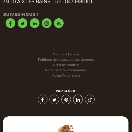
73100
AIX LES BAINS
Tél. :
0479880101
SUIVEZ-NOUS !
Mentions Légales
Politique de protection des données
Gérer les cookies
Notre barème d'honoraires
Accès Propriétaire
PARTAGER :