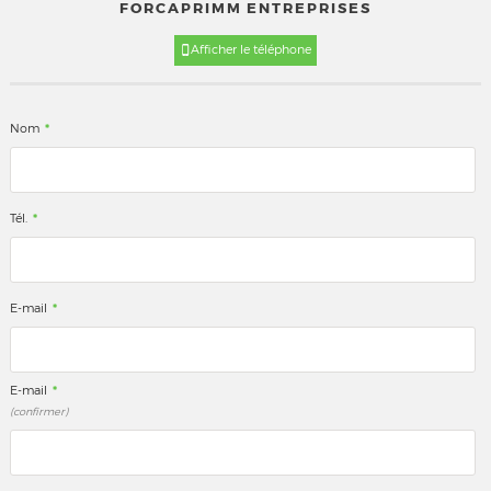
FORCAPRIMM ENTREPRISES
Afficher le téléphone
*
Nom
*
Tél.
*
E-mail
*
E-mail
(confirmer)