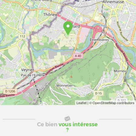
Leaflet
| © OpenStreetMap contributors
Ce bien
vous intéresse
?