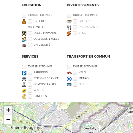
EDUCATION
DIVERTISSEMENTS
TOUT SÉLECTIONNER
TOUT SÉLECTIONNER
CRÈCHES,
CAFÉ / PUB
MATERNELLE
RESTAURANTS
ECOLE PRIMAIRE
SPORT
COLLÈGES, LYCÉES
UNIVERSITÉ
SERVICES
TRANSPORT EN COMMUN
TOUT SÉLECTIONNER
TOUT SÉLECTIONNER
PARKINGS
VÉLO
STATIONS SERVICE
MÉTRO
COMMISSARIATS
BUS
POSTES
BANQUES
+
−