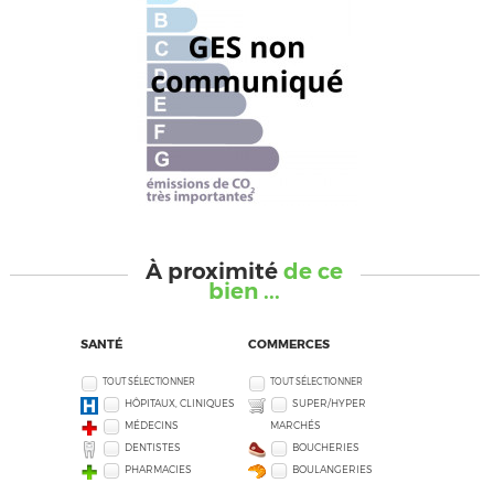
À proximité
de ce
bien ...
SANTÉ
COMMERCES
TOUT SÉLECTIONNER
TOUT SÉLECTIONNER
HÔPITAUX, CLINIQUES
SUPER/HYPER
MÉDECINS
MARCHÉS
DENTISTES
BOUCHERIES
PHARMACIES
BOULANGERIES