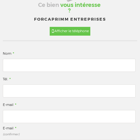
Ce bien
vous intéresse
?
FORCAPRIMM ENTREPRISES
Afficher le téléphone
*
Nom
*
Tél.
*
E-mail
*
E-mail
(confirmer)