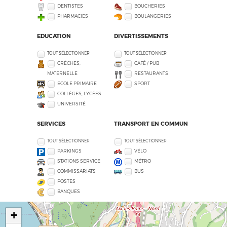
DENTISTES
BOUCHERIES
PHARMACIES
BOULANGERIES
EDUCATION
DIVERTISSEMENTS
TOUT SÉLECTIONNER
TOUT SÉLECTIONNER
CRÈCHES,
CAFÉ / PUB
MATERNELLE
RESTAURANTS
ECOLE PRIMAIRE
SPORT
COLLÈGES, LYCÉES
UNIVERSITÉ
SERVICES
TRANSPORT EN COMMUN
TOUT SÉLECTIONNER
TOUT SÉLECTIONNER
PARKINGS
VÉLO
STATIONS SERVICE
MÉTRO
COMMISSARIATS
BUS
POSTES
BANQUES
+