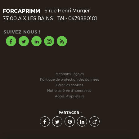
FORCAPRIMM
6 rue Henri Murger
73100
AIX LES BAINS
Tél. :
0479880101
SUIVEZ-NOUS !
Mentions Légales
Politique de protection des données
Gérer les cookies
Notre barème d'honoraires
Accès Propriétaire
PARTAGER :