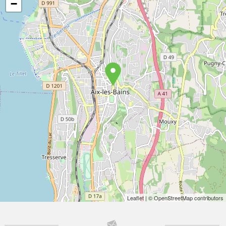
−
Leaflet
| © OpenStreetMap contributors