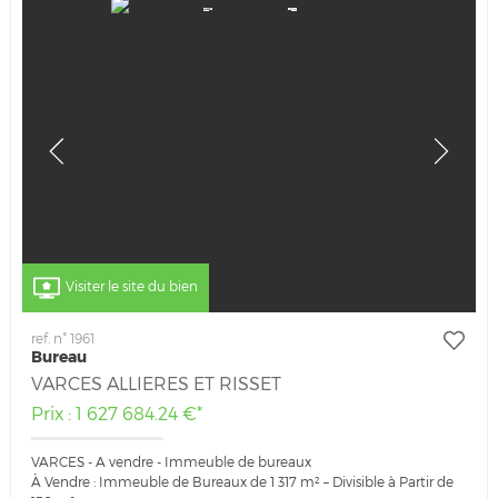
Visiter le site du bien
ref. n° 1961
Bureau
VARCES ALLIERES ET RISSET
Prix : 1 627 684.24 €*
VARCES - A vendre - Immeuble de bureaux
À Vendre : Immeuble de Bureaux de 1 317 m² – Divisible à Partir de