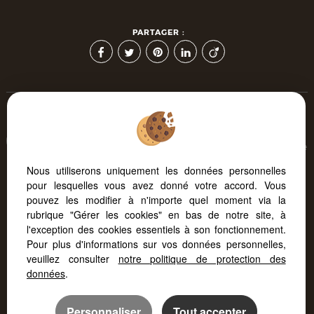
PARTAGER :
Afin de vous offrir un confort de lecture permanent, depuis
votre PC, votre tablette ou votre smartphone, notre site s'adapte
automatiquement aux différents types d'écrans
Nous utiliserons uniquement les données personnelles
pour lesquelles vous avez donné votre accord. Vous
pouvez les modifier à n'importe quel moment via la
Logiciel immobilier
Création site internet
rubrique "Gérer les cookies" en bas de notre site, à
Référencement site immobilier
l'exception des cookies essentiels à son fonctionnement.
Pour plus d'informations sur vos données personnelles,
veuillez consulter
notre politique de protection des
données
.
Personnaliser
Tout accepter