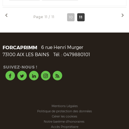
Page 11 / 11
10
11
FORCAPRIMM
6 rue Henri Murger
73100
AIX LES BAINS
Tél. :
0479880101
SUIVEZ-NOUS !
Mentions Légales
Politique de protection des données
Gérer les cookies
Notre barème d'honoraires
Accès Propriétaire