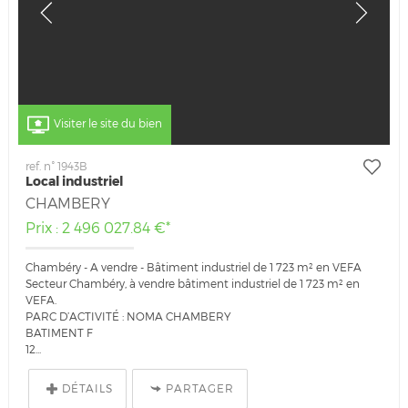
Visiter le site du bien
ref. n° 1943B
Local industriel
CHAMBERY
Prix : 2 496 027.84 €*
Chambéry - A vendre - Bâtiment industriel de 1 723 m² en VEFA
Secteur Chambéry, à vendre bâtiment industriel de 1 723 m² en
VEFA.
PARC D’ACTIVITÉ : NOMA CHAMBERY
BATIMENT F
12...
DÉTAILS
PARTAGER