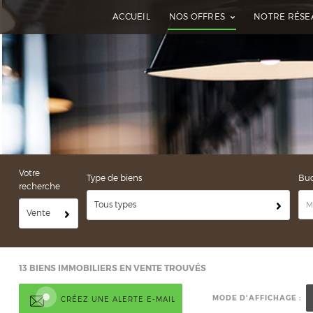
ACCUEIL
NOS OFFRES
NOTRE RÉSE
Votre
Type de biens
Bu
recherche
Tous types
Vente
13
BIENS IMMOBILIERS EN VENTE TROUVÉS
MODE D'AFFICHAGE :
CRÉEZ UNE ALERTE E-MAIL