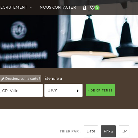
RECRUTEMENT
NOUS CONTACTER
0
Étendre à
Dessinez sur la carte !
0 Km
+ DE CRITÈRES
Date
Prix
CP
TRIER PAR :