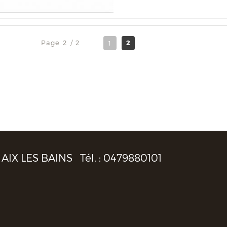
Page 2 / 2
2
1
AIX LES BAINS
Tél. :
0479880101