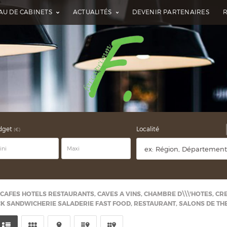
AU DE CABINETS
ACTUALITÉS
DEVENIR PARTENAIRES
dget
Localité
(€)
 CAFES HOTELS RESTAURANTS, CAVES A VINS, CHAMBRE D\\\'HOTES, CR
ACK SANDWICHERIE SALADERIE FAST FOOD, RESTAURANT, SALONS DE TH