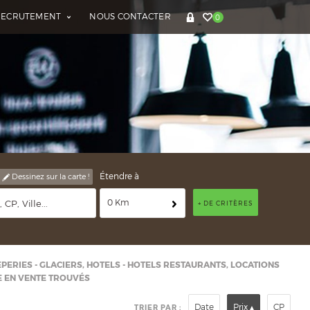
RECRUTEMENT
NOUS CONTACTER
0
Étendre à
Dessinez sur la carte !
0 Km
+ DE CRITÈRES
EPERIES - GLACIERS, HOTELS - HOTELS RESTAURANTS, LOCATIONS
E EN VENTE TROUVÉS
Date
Prix
CP
TRIER PAR :