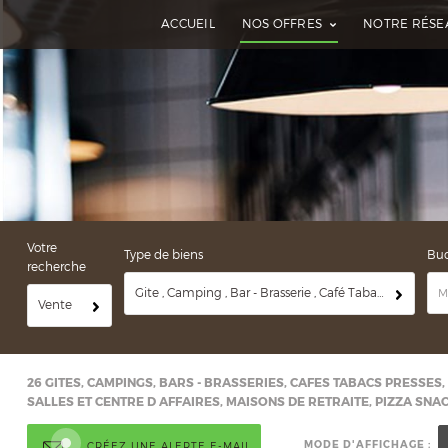
ACCUEIL
NOS OFFRES
NOTRE RÉSE
Votre
Type de biens
Bu
recherche
Gite , Camping , Bar - Brasserie , Café Tabac Presse , Café Hotel Restaurant , Cave à vins , Chambre d’hôtes , Crêperie Glacier , Hôtel - Hôtel Restaurant , Location salles et centre d'affaires , Maison de retraite , Pizza snack sandwicherie saladerie Fast Food , Restaurant , Salon de thé
Vente
26
GITES, CAMPINGS, BARS - BRASSERIES, CAFES TABACS PRESSES,
SALLES ET CENTRE D AFFAIRES, MAISONS DE RETRAITE, PIZZA SN
MODE D'AFFICHAGE :
CRÉEZ UNE ALERTE E-MAIL