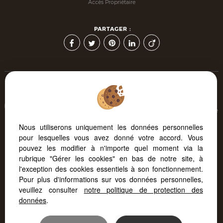
Accès Propriétaire
PARTAGER :
Afin de vous offrir un confort de lecture permanent, depuis
votre PC, votre tablette ou votre smartphone, notre site s'adapte
automatiquement aux différents types d'écrans
Nous utiliserons uniquement les données personnelles
pour lesquelles vous avez donné votre accord. Vous
pouvez les modifier à n'importe quel moment via la
Logiciel immobilier
Création site immobilier
rubrique "Gérer les cookies" en bas de notre site, à
Référencement site immobilier
l'exception des cookies essentiels à son fonctionnement.
Pour plus d'informations sur vos données personnelles,
veuillez consulter
notre politique de protection des
données
.