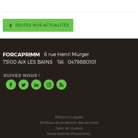
TOUTES NOS ACTUALITÉS
FORCAPRIMM
6 rue Henri Murger
73100
AIX LES BAINS
Tél. :
0479880101
SUIVEZ-NOUS !
Mentions Légales
Politique de protection des données
Gérer les cookies
Notre barème d'honoraires