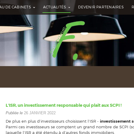
AU DE CABINETS
ACTUALITÉS
DEVENIR PARTENAIRES
L’ISR, un investissement responsable qui plait aux SCPI !
Publiée le
26 JANVIER 2022
De plus en plus d’investisseurs choisissent l’ISR -
investissement 
Parmi ces investisseurs se comptent un grand nombre de SCPI (so
laquelle l’ISR a été étendu à d’autres fonds immobiliers.