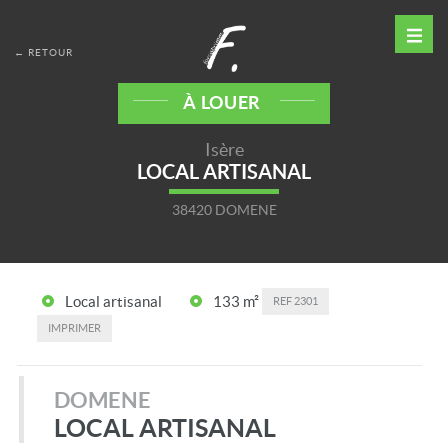
← RETOUR
À LOUER
Isère
LOCAL ARTISANAL
38420 DOMENE
Local artisanal
133 m²
REF
2301
IMPRIMER
DOMENE
LOCAL ARTISANAL