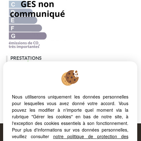
PRESTATIONS
SUPPLÉMENTAIRES
interphone
double vitrage
vidéophone
Nous utiliserons uniquement les données personnelles
pour lesquelles vous avez donné votre accord. Vous
1 500 € PAR MOIS
*
PRIX DE VENTE
*
pouvez les modifier à n'importe quel moment via la
rubrique "Gérer les cookies" en bas de notre site, à
l'exception des cookies essentiels à son fonctionnement.
Proposé par
FORCAPRIMM
, votre agence à
Pour plus d'informations sur vos données personnelles,
veuillez consulter
notre politique de protection des
AIX LES BAINS
!