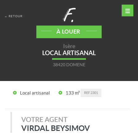
← RETOUR
À LOUER
Isère
LOCAL ARTISANAL
38420 DOMENE
Local artisanal
133 m²
REF
2301
VOTRE AGENT
VIRDAL BEYSIMOV