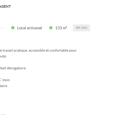
AGENT
Local artisanal
133 m²
REF
2301
e travail pratique, accessible et confortable pour
vité.
il dérogatoire
HC mois
taire