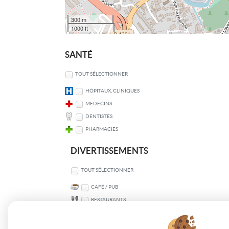
300 m
1000 ft
SANTÉ
TOUT SÉLECTIONNER
HÔPITAUX, CLINIQUES
MÉDECINS
DENTISTES
PHARMACIES
DIVERTISSEMENTS
TOUT SÉLECTIONNER
CAFÉ / PUB
RESTAURANTS
SPORT