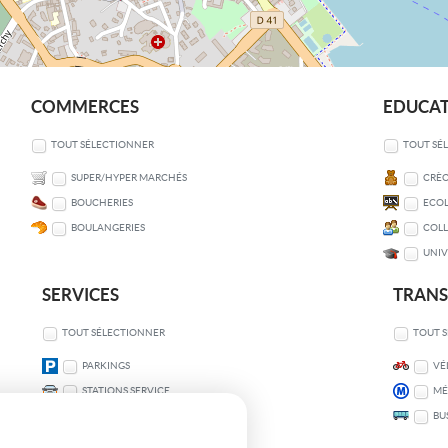
COMMERCES
EDUCA
TOUT SÉLECTIONNER
TOUT SÉ
SUPER/HYPER MARCHÉS
CRÈC
BOUCHERIES
ECOL
BOULANGERIES
COLL
UNIV
SERVICES
TRAN
TOUT SÉLECTIONNER
TOUT 
PARKINGS
VÉ
STATIONS SERVICE
MÉ
BU
COMMISSARIATS