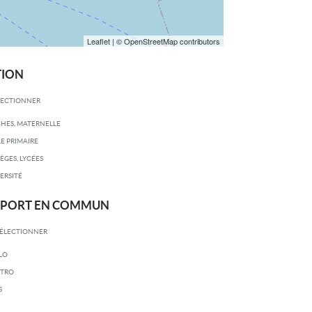
Leaflet
| © OpenStreetMap contributors
TION
LECTIONNER
HES, MATERNELLE
E PRIMAIRE
ÈGES, LYCÉES
ERSITÉ
SPORT EN COMMUN
SÉLECTIONNER
LO
TRO
S