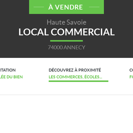
À VENDRE
Haute Savoie
LOCAL COMMERCIAL
74000 ANNECY
NTATION
DÉCOUVREZ À PROXIMITÉ
C
LÉE DU BIEN
LES COMMERCES, ÉCOLES...
F