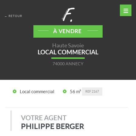
← RETOUR
À VENDRE
Haute Savoie
LOCAL COMMERCIAL
74000 ANNECY
Local commercial
56 m²
REF
2167
VOTRE AGENT
PHILIPPE BERGER