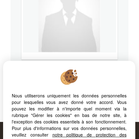
74000
ANNECY
Tél.
04 50 77 87 89
Nous utiliserons uniquement les données personnelles
pour lesquelles vous avez donné votre accord. Vous
pouvez les modifier à n'importe quel moment via la
RSAC: - Ville du greffe:
rubrique "Gérer les cookies" en bas de notre site, à
l'exception des cookies essentiels à son fonctionnement.
Pour plus d'informations sur vos données personnelles,
Proposé par
FORCAPRIMM
, votre agence à
veuillez consulter
notre politique de protection des
AIX LES BAINS
!