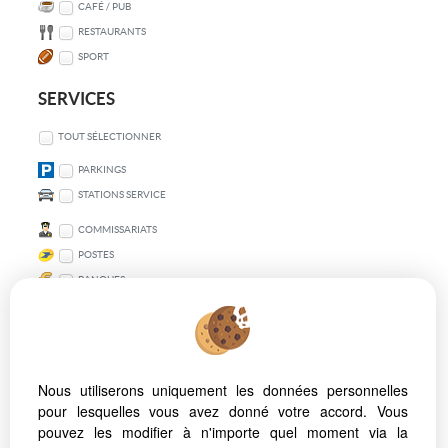
CAFÉ / PUB
RESTAURANTS
SPORT
SERVICES
TOUT SÉLECTIONNER
PARKINGS
STATIONS SERVICE
COMMISSARIATS
POSTES
BANQUES
TRANSPORT EN COMMUN
TOUT SÉLECTIONNER
Nous utiliserons uniquement les données personnelles
VÉLO
pour lesquelles vous avez donné votre accord. Vous
MÉTRO
pouvez les modifier à n'importe quel moment via la
BUS