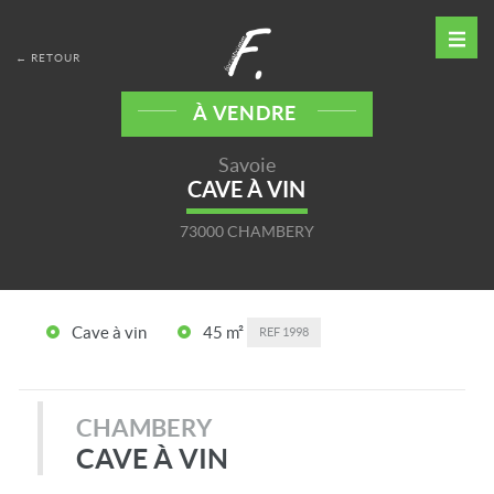
← RETOUR
À VENDRE
Savoie
CAVE À VIN
73000 CHAMBERY
Cave à vin
45 m²
REF
1998
CHAMBERY
CAVE À VIN