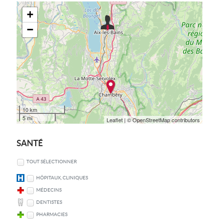
+
−
10 km
5 mi
Leaflet
| © OpenStreetMap contributors
SANTÉ
TOUT SÉLECTIONNER
HÔPITAUX, CLINIQUES
MÉDECINS
DENTISTES
PHARMACIES