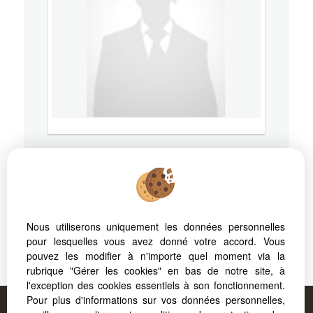
73100
AIX LES BAINS
Mobile
06 07 44 69 48
Nous utiliserons uniquement les données personnelles
pour lesquelles vous avez donné votre accord. Vous
pouvez les modifier à n'importe quel moment via la
RSAC: - Ville du greffe:
rubrique "Gérer les cookies" en bas de notre site, à
l'exception des cookies essentiels à son fonctionnement.
Pour plus d'informations sur vos données personnelles,
Proposé par
FORCAPRIMM
, votre agence à