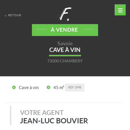
← RETOUR
À VENDRE
Savoie
CAVE À VIN
73000 CHAMBERY
Cave à vin
45 m²
REF
1998
VOTRE AGENT
JEAN-LUC BOUVIER