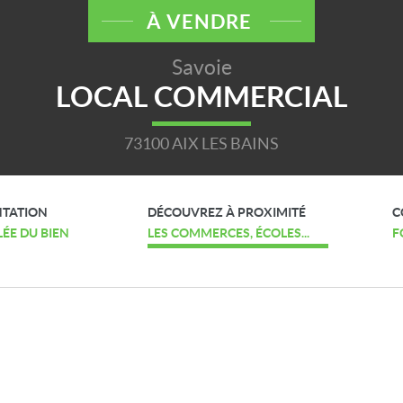
À VENDRE
Savoie
LOCAL COMMERCIAL
73100 AIX LES BAINS
NTATION
DÉCOUVREZ À PROXIMITÉ
C
LÉE DU BIEN
LES COMMERCES, ÉCOLES...
F