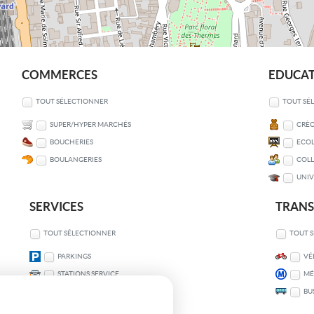
COMMERCES
EDUCA
TOUT SÉLECTIONNER
TOUT SÉ
SUPER/HYPER MARCHÉS
CRÈC
BOUCHERIES
ECOL
BOULANGERIES
COLL
UNIV
SERVICES
TRAN
TOUT SÉLECTIONNER
TOUT 
PARKINGS
VÉ
STATIONS SERVICE
MÉ
BU
COMMISSARIATS