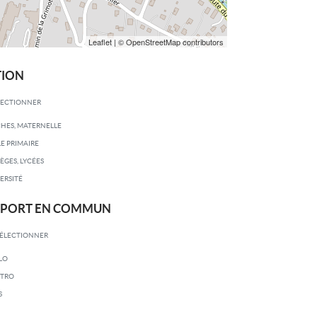
Leaflet
| © OpenStreetMap contributors
TION
LECTIONNER
HES, MATERNELLE
E PRIMAIRE
ÈGES, LYCÉES
ERSITÉ
SPORT EN COMMUN
SÉLECTIONNER
LO
TRO
S