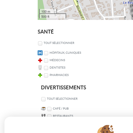
100 m
500 ft
SANTÉ
TOUT SÉLECTIONNER
HÔPITAUX, CLINIQUES
MÉDECINS
DENTISTES
PHARMACIES
DIVERTISSEMENTS
TOUT SÉLECTIONNER
CAFÉ / PUB
RESTAURANTS
SPORT