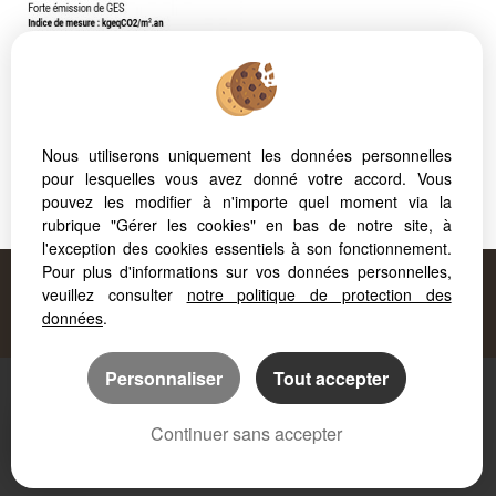
PRESTATIONS
SUPPLÉMENTAIRES
NC
Nous utiliserons uniquement les données personnelles
pour lesquelles vous avez donné votre accord. Vous
661 500 € *
PRIX DE VENTE
pouvez les modifier à n'importe quel moment via la
rubrique "Gérer les cookies" en bas de notre site, à
l'exception des cookies essentiels à son fonctionnement.
Proposé par
FORCAPRIMM
, votre agence à
Pour plus d'informations sur vos données personnelles,
veuillez consulter
notre politique de protection des
AIX LES BAINS
!
données
.
Personnaliser
Tout accepter
Mentions légales
Accès Propriétaire
Continuer sans accepter
Logiciel immobilier
Création site immobilier
Référencement site immobilier