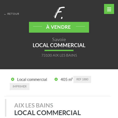
← RETOUR
À VENDRE
Savoie
LOCAL COMMERCIAL
73100 AIX LES BAINS
Local commercial
405 m²
REF
1880
IMPRIMER
AIX LES BAINS
LOCAL COMMERCIAL