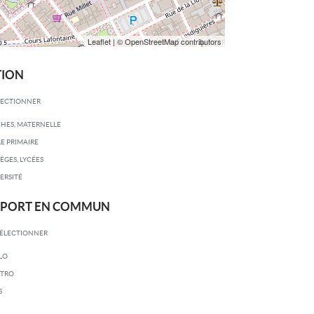
Leaflet
| © OpenStreetMap contributors
TION
LECTIONNER
HES, MATERNELLE
E PRIMAIRE
ÈGES, LYCÉES
ERSITÉ
SPORT EN COMMUN
SÉLECTIONNER
LO
TRO
S