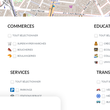
COMMERCES
EDUCA
TOUT SÉLECTIONNER
TOUT SÉ
SUPER/HYPER MARCHÉS
CRÈC
BOUCHERIES
ECOL
BOULANGERIES
COLL
UNIV
SERVICES
TRAN
TOUT SÉLECTIONNER
TOUT 
PARKINGS
VÉ
STATIONS SERVICE
MÉ
BU
COMMISSARIATS