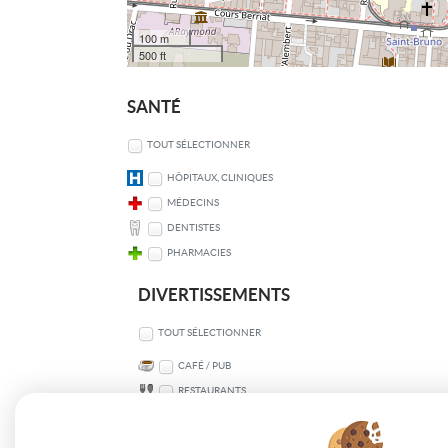
100 m
500 ft
SANTÉ
TOUT SÉLECTIONNER
HÔPITAUX, CLINIQUES
MÉDECINS
DENTISTES
PHARMACIES
DIVERTISSEMENTS
TOUT SÉLECTIONNER
CAFÉ / PUB
RESTAURANTS
SPORT