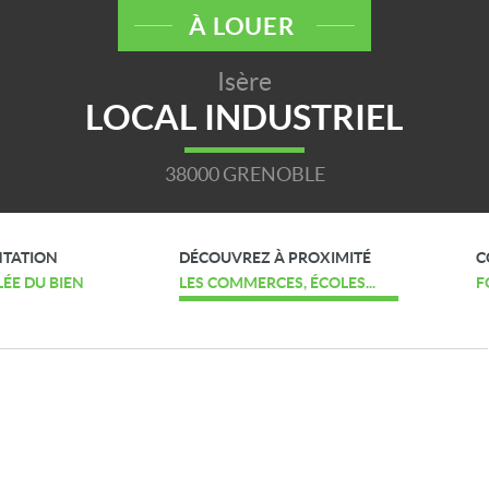
À LOUER
Isère
LOCAL INDUSTRIEL
38000 GRENOBLE
NTATION
DÉCOUVREZ À PROXIMITÉ
C
LÉE DU BIEN
LES COMMERCES, ÉCOLES...
F