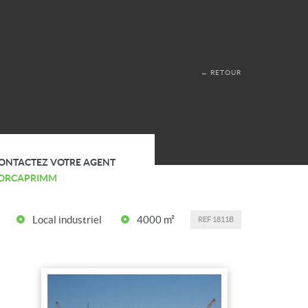
← RETOUR
ONTACTEZ VOTRE AGENT
ORCAPRIMM
Local industriel
4000 m²
REF
1811B