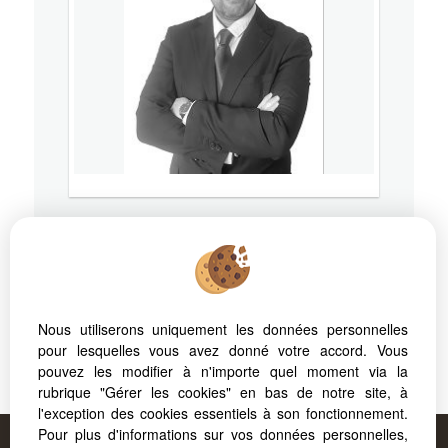
38000
GRENOBLE
Mobile
07 61 24 44 10
Nous utiliserons uniquement les données personnelles
pour lesquelles vous avez donné votre accord. Vous
pouvez les modifier à n'importe quel moment via la
RSAC: - Ville du greffe:
rubrique "Gérer les cookies" en bas de notre site, à
l'exception des cookies essentiels à son fonctionnement.
Proposé par
FORCAPRIMM
, votre agence à
Pour plus d'informations sur vos données personnelles,