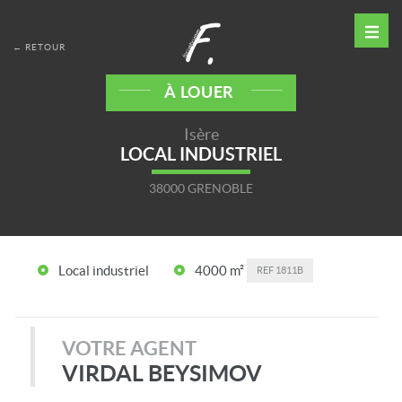
← RETOUR
À LOUER
Isère
LOCAL INDUSTRIEL
38000 GRENOBLE
Local industriel
4000 m²
REF
1811B
VOTRE AGENT
VIRDAL BEYSIMOV