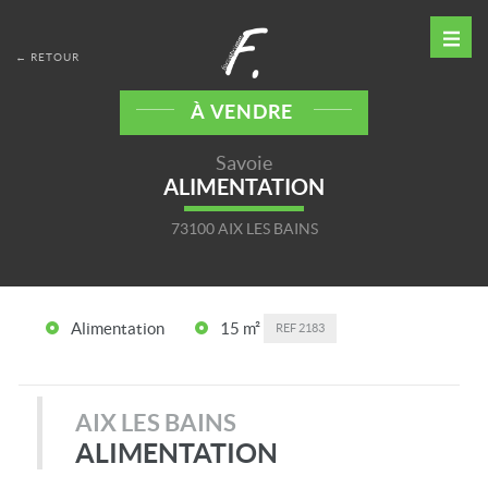
← RETOUR
À VENDRE
Savoie
ALIMENTATION
73100 AIX LES BAINS
Alimentation
15 m²
REF
2183
AIX LES BAINS
ALIMENTATION