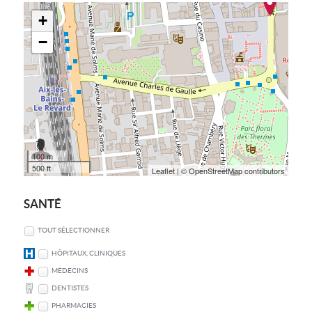
+
−
100 m
500 ft
Leaflet
| © OpenStreetMap contributors
SANTÉ
TOUT SÉLECTIONNER
HÔPITAUX, CLINIQUES
MÉDECINS
DENTISTES
PHARMACIES