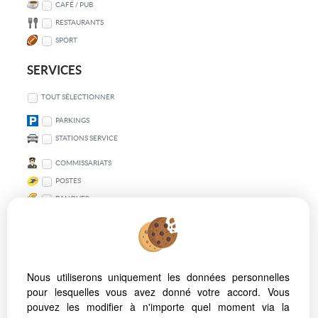
CAFÉ / PUB
RESTAURANTS
SPORT
SERVICES
TOUT SÉLECTIONNER
PARKINGS
STATIONS SERVICE
COMMISSARIATS
POSTES
BANQUES
TRANSPORT EN COMMUN
TOUT SÉLECTIONNER
Nous utiliserons uniquement les données personnelles
VÉLO
pour lesquelles vous avez donné votre accord. Vous
MÉTRO
pouvez les modifier à n'importe quel moment via la
BUS