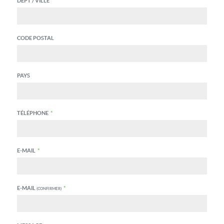
DEPT / VILLE
CODE POSTAL
PAYS
TÉLÉPHONE
*
E-MAIL
*
E-MAIL
*
(CONFIRMER)