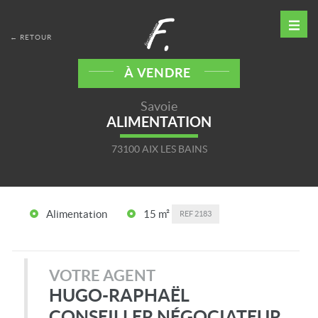
← RETOUR
À VENDRE
Savoie
ALIMENTATION
73100 AIX LES BAINS
Alimentation
15 m²
REF
2183
VOTRE AGENT
HUGO-RAPHAËL
CONSEILLER NÉGOCIATEUR