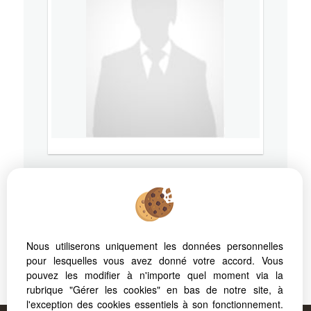
73100
AIX LES BAINS
Mobile
07 87 00 98 94
Nous utiliserons uniquement les données personnelles
pour lesquelles vous avez donné votre accord. Vous
pouvez les modifier à n'importe quel moment via la
RSAC: - Ville du greffe:
rubrique "Gérer les cookies" en bas de notre site, à
l'exception des cookies essentiels à son fonctionnement.