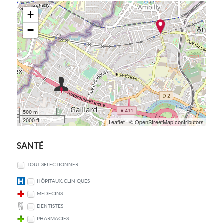
+
−
500 m
2000 ft
Leaflet
| © OpenStreetMap contributors
SANTÉ
TOUT SÉLECTIONNER
HÔPITAUX, CLINIQUES
MÉDECINS
DENTISTES
PHARMACIES