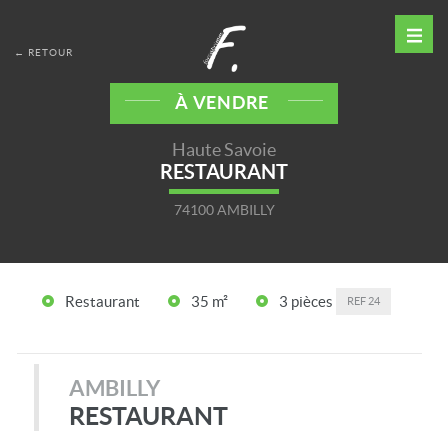
← RETOUR
À VENDRE
Haute Savoie
RESTAURANT
74100 AMBILLY
Restaurant
35 m²
3 pièces
REF
24
AMBILLY
RESTAURANT