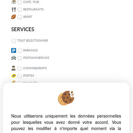
CAFÉ / PUB
RESTAURANTS
SPORT
SERVICES
TOUT SÉLECTIONNER
PARKINGS
STATIONS SERVICE
COMMISSARIATS
POSTES
BANQUES
TRANSPORT EN COMMUN
TOUT SÉLECTIONNER
Nous utiliserons uniquement les données personnelles
VÉLO
pour lesquelles vous avez donné votre accord. Vous
MÉTRO
pouvez les modifier à n'importe quel moment via la
BUS