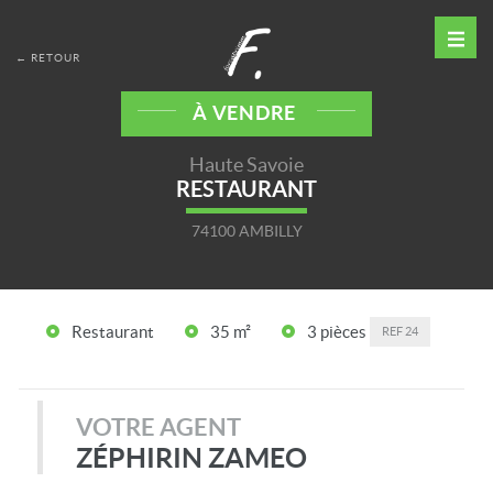
← RETOUR
À VENDRE
Haute Savoie
RESTAURANT
74100 AMBILLY
Restaurant
35 m²
3 pièces
REF
24
VOTRE AGENT
ZÉPHIRIN ZAMEO