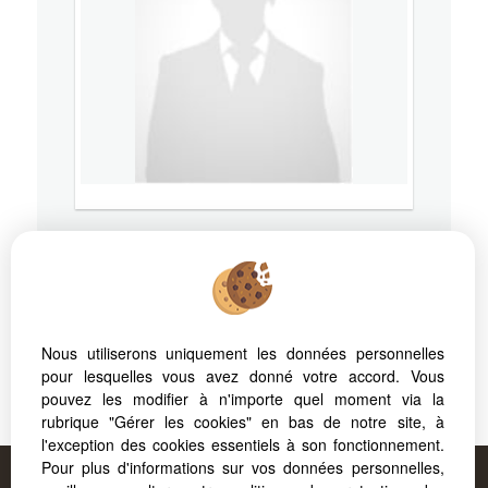
74240
GAILLARD
Mobile
06 85 01 11 38
Nous utiliserons uniquement les données personnelles
pour lesquelles vous avez donné votre accord. Vous
pouvez les modifier à n'importe quel moment via la
RSAC: - Ville du greffe:
rubrique "Gérer les cookies" en bas de notre site, à
l'exception des cookies essentiels à son fonctionnement.
Pour plus d'informations sur vos données personnelles,
Proposé par
FORCAPRIMM
, votre agence à