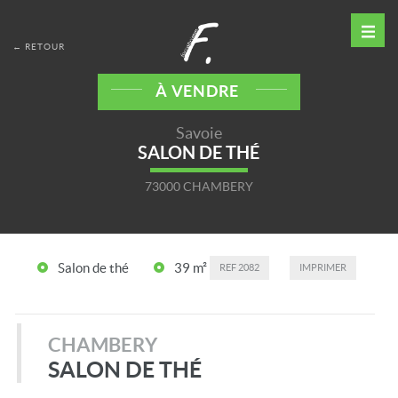
← RETOUR
À VENDRE
Savoie
SALON DE THÉ
73000 CHAMBERY
Salon de thé
39 m²
REF
2082
IMPRIMER
CHAMBERY
SALON DE THÉ