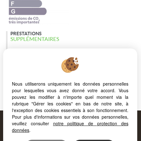
PRESTATIONS
SUPPLÉMENTAIRES
climatisation
alarme
double vitrage
adsl
Nous utiliserons uniquement les données personnelles
800 €
TAXE FONCIÈRE
pour lesquelles vous avez donné votre accord. Vous
pouvez les modifier à n'importe quel moment via la
65 000 € *
PRIX DE VENTE
rubrique "Gérer les cookies" en bas de notre site, à
l'exception des cookies essentiels à son fonctionnement.
Proposé par
FORCAPRIMM
, votre agence à
Pour plus d'informations sur vos données personnelles,
veuillez consulter
notre politique de protection des
AIX LES BAINS
!
données
.