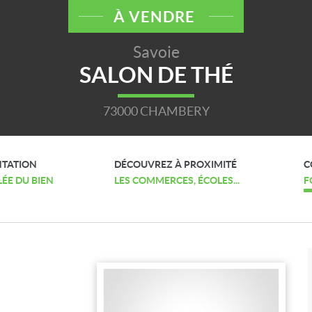
À VENDRE
Savoie
SALON DE THÉ
73000 CHAMBERY
NTATION
DÉCOUVREZ À PROXIMITÉ
C
LÉE DU BIEN
LES COMMERCES, ÉCOLES...
F