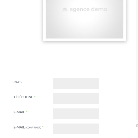
PAYS
TÉLÉPHONE
*
E-MAIL
*
R
E-MAIL
*
(CONFIRMER)