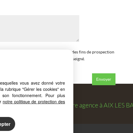
ation de mes coordonnées téléphoniques à des fins de prospection
RCAPRIMM à me contacter au numéro renseigné.
s
de la société.
*
lesquelles vous avez donné votre
la rubrique "Gérer les cookies" en
à son fonctionnement. Pour plus
er
notre politique de protection des
osé par
FORCAPRIMM
, votre agence à
AIX LES B
epter