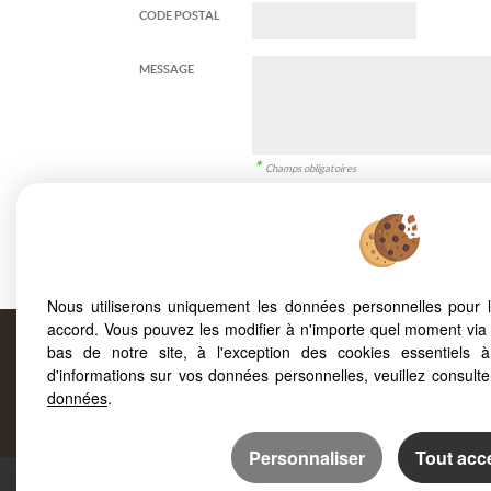
CODE POSTAL
MESSAGE
*
Champs obligatoires
Informé(e) de la possibilité de m'opposer à l'utilis
commerciale (
www.bloctel.gouv.fr
), j'autorise FO
J'ai lu et valide la
politique de protection des donnée
Nous utiliserons uniquement les données personnelles pour 
accord. Vous pouvez les modifier à n'importe quel moment via 
bas de notre site, à l'exception des cookies essentiels 
d'informations sur vos données personnelles, veuillez consult
Prop
données
.
Personnaliser
Tout acc