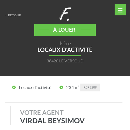
← RETOUR
À LOUER
Isère
LOCAUX D'ACTIVITÉ
38420 LE VERSOUD
Locaux d'activité
234 m²
REF
2289
VOTRE AGENT
VIRDAL BEYSIMOV