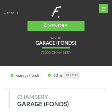
← RETOUR
À VENDRE
Savoie
GARAGE (FONDS)
73000 CHAMBERY
Garage (fonds)
60 m²
REF
2243
CHAMBERY
GARAGE (FONDS)