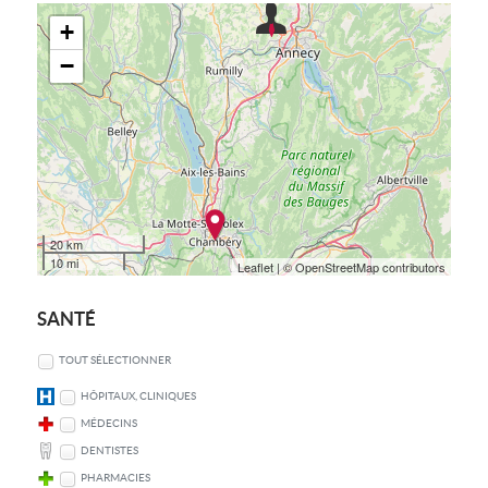
+
−
20 km
10 mi
Leaflet
| © OpenStreetMap contributors
SANTÉ
TOUT SÉLECTIONNER
HÔPITAUX, CLINIQUES
MÉDECINS
DENTISTES
PHARMACIES