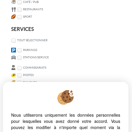
CAFÉ / PUB
RESTAURANTS
SPORT
SERVICES
TOUT SÉLECTIONNER
PARKINGS
STATIONS SERVICE
COMMISSARIATS
POSTES
BANQUES
TRANSPORT EN COMMUN
TOUT SÉLECTIONNER
Nous utiliserons uniquement les données personnelles
VÉLO
pour lesquelles vous avez donné votre accord. Vous
MÉTRO
pouvez les modifier à n'importe quel moment via la
BUS