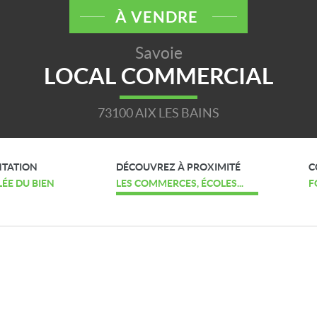
À VENDRE
Savoie
LOCAL COMMERCIAL
73100 AIX LES BAINS
NTATION
DÉCOUVREZ À PROXIMITÉ
C
LÉE DU BIEN
LES COMMERCES, ÉCOLES...
F