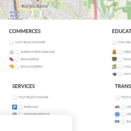
COMMERCES
EDUCA
TOUT SÉLECTIONNER
TOUT SÉ
SUPER/HYPER MARCHÉS
CRÈC
BOUCHERIES
ECOL
BOULANGERIES
COLL
UNIV
SERVICES
TRAN
TOUT SÉLECTIONNER
TOUT 
PARKINGS
VÉ
STATIONS SERVICE
MÉ
BU
COMMISSARIATS