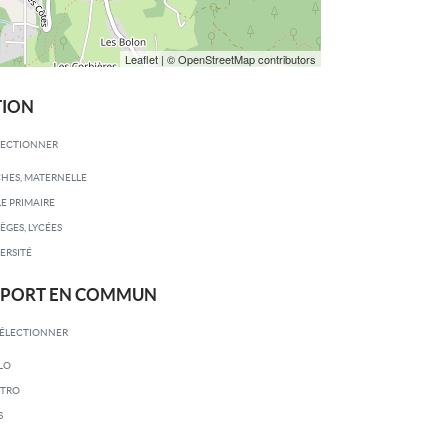
Leaflet
| © OpenStreetMap contributors
TION
LECTIONNER
HES, MATERNELLE
E PRIMAIRE
ÈGES, LYCÉES
ERSITÉ
SPORT EN COMMUN
SÉLECTIONNER
LO
TRO
S