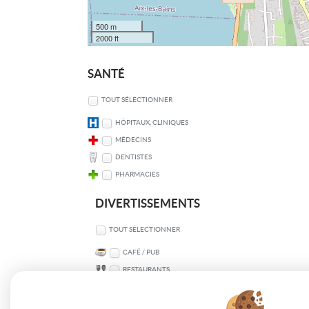
500 m
2000 ft
SANTÉ
TOUT SÉLECTIONNER
HÔPITAUX, CLINIQUES
MÉDECINS
DENTISTES
PHARMACIES
DIVERTISSEMENTS
TOUT SÉLECTIONNER
CAFÉ / PUB
RESTAURANTS
SPORT