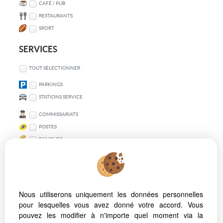
CAFÉ / PUB
RESTAURANTS
SPORT
SERVICES
TOUT SÉLECTIONNER
PARKINGS
STATIONS SERVICE
COMMISSARIATS
POSTES
BANQUES
TRANSPORT EN COMMUN
TOUT SÉLECTIONNER
Nous utiliserons uniquement les données personnelles
VÉLO
pour lesquelles vous avez donné votre accord. Vous
MÉTRO
pouvez les modifier à n'importe quel moment via la
BUS