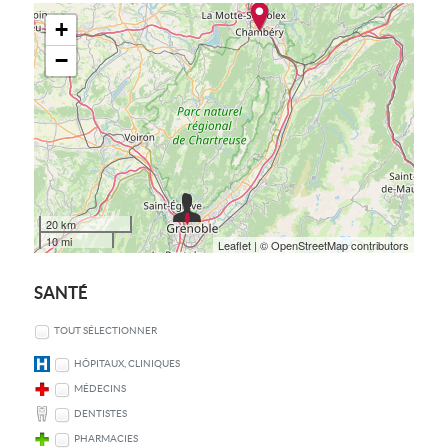
+
−
20 km
10 mi
Leaflet
| © OpenStreetMap contributors
SANTÉ
TOUT SÉLECTIONNER
HÔPITAUX, CLINIQUES
MÉDECINS
DENTISTES
PHARMACIES