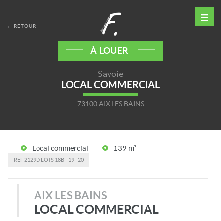
← RETOUR
À LOUER
Savoie
LOCAL COMMERCIAL
73100 AIX LES BAINS
Local commercial
139 m²
REF
2129D LOTS 18B - 19 - 20
AIX LES BAINS
LOCAL COMMERCIAL