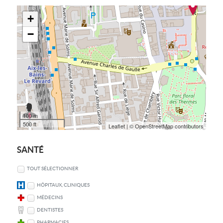
+
−
100 m
500 ft
Leaflet
| © OpenStreetMap contributors
SANTÉ
TOUT SÉLECTIONNER
HÔPITAUX, CLINIQUES
MÉDECINS
DENTISTES
PHARMACIES