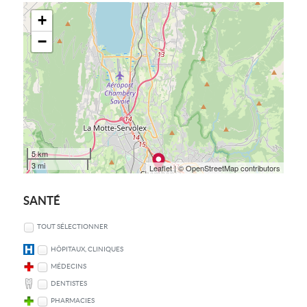
+
−
5 km
3 mi
Leaflet
| © OpenStreetMap contributors
SANTÉ
TOUT SÉLECTIONNER
HÔPITAUX, CLINIQUES
MÉDECINS
DENTISTES
PHARMACIES