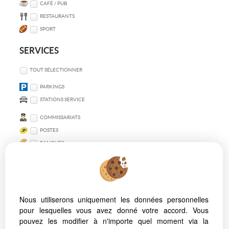
CAFÉ / PUB
RESTAURANTS
SPORT
SERVICES
TOUT SÉLECTIONNER
PARKINGS
STATIONS SERVICE
COMMISSARIATS
POSTES
BANQUES
TRANSPORT EN COMMUN
TOUT SÉLECTIONNER
Nous utiliserons uniquement les données personnelles
VÉLO
pour lesquelles vous avez donné votre accord. Vous
MÉTRO
pouvez les modifier à n'importe quel moment via la
BUS