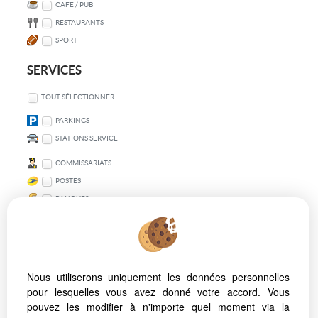
CAFÉ / PUB
RESTAURANTS
SPORT
SERVICES
TOUT SÉLECTIONNER
PARKINGS
STATIONS SERVICE
COMMISSARIATS
POSTES
BANQUES
TRANSPORT EN COMMUN
TOUT SÉLECTIONNER
Nous utiliserons uniquement les données personnelles
VÉLO
pour lesquelles vous avez donné votre accord. Vous
MÉTRO
pouvez les modifier à n'importe quel moment via la
BUS