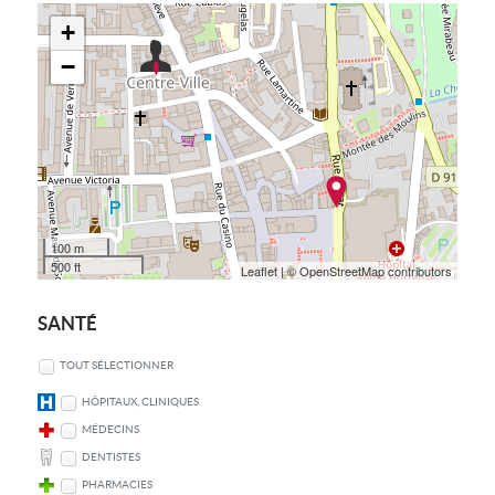
+
−
100 m
500 ft
Leaflet
| © OpenStreetMap contributors
SANTÉ
TOUT SÉLECTIONNER
HÔPITAUX, CLINIQUES
MÉDECINS
DENTISTES
PHARMACIES