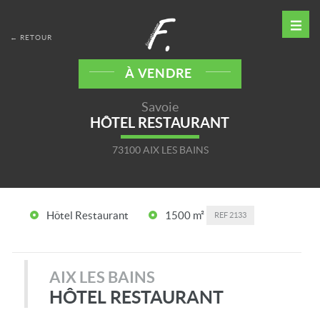
← RETOUR
À VENDRE
Savoie
HÔTEL RESTAURANT
73100 AIX LES BAINS
Hôtel Restaurant
1500 m²
REF
2133
AIX LES BAINS
HÔTEL RESTAURANT