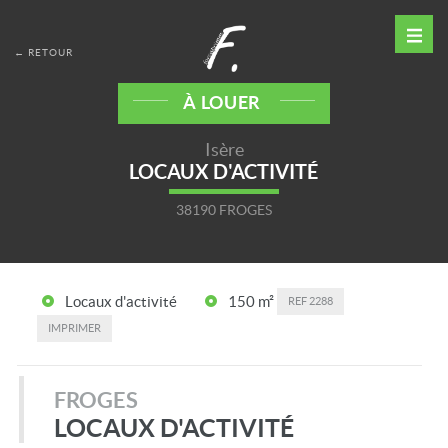
← RETOUR
À LOUER
Isère
LOCAUX D'ACTIVITÉ
38190 FROGES
Locaux d'activité
150 m²
REF
2288
IMPRIMER
FROGES
LOCAUX D'ACTIVITÉ