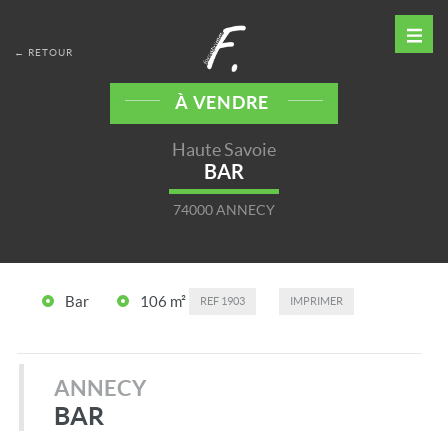
← RETOUR
À VENDRE
Haute Savoie
BAR
74000 ANNECY
Bar
106 m²
REF
1903
IMPRIMER
ANNECY
BAR