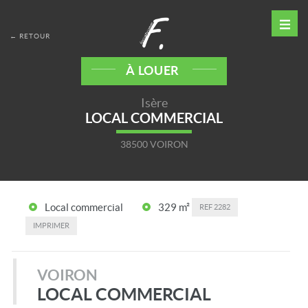
← RETOUR
À LOUER
Isère
LOCAL COMMERCIAL
38500 VOIRON
Local commercial
329 m²
REF
2282
IMPRIMER
VOIRON
LOCAL COMMERCIAL