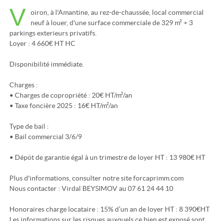
V
oiron, à l'Amantine, au rez-de-chaussée, local commercial
neuf à louer, d'une surface commerciale de 329 m² + 3
parkings exterieurs privatifs.
Loyer : 4 660€ HT HC
Disponibilité immédiate.
Charges :
• Charges de copropriété : 20€ HT/m²/an
• Taxe foncière 2025 : 16€ HT/m²/an
Type de bail :
• Bail commercial 3/6/9
• Dépôt de garantie égal à un trimestre de loyer HT : 13 980€ HT
Plus d'informations, consulter notre site forcaprimm.com
Nous contacter : Virdal BEYSIMOV au 07 61 24 44 10
Honoraires charge locataire : 15% d’un an de loyer HT : 8 390€HT
Les informations sur les risques auxquels ce bien est exposé sont