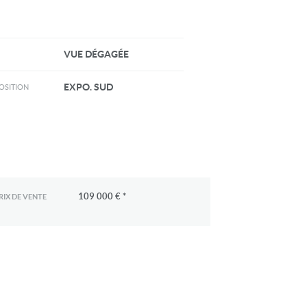
VUE DÉGAGÉE
ÉS AJOUTÉES VENTE DE VIN DE FROMAGE UN PEU D'ÉPICERIE
EXPO. SUD
OSITION
109 000 € *
RIX DE VENTE