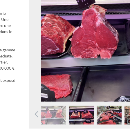
erie
. Une
vec une
 dans le
 la gamme
médiate,
tier.
00 000 €
st exposé