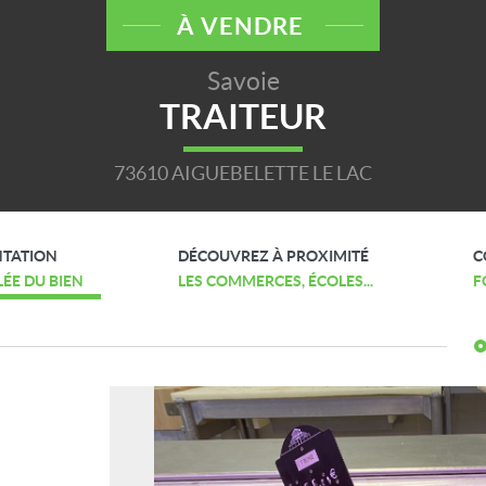
À VENDRE
Savoie
TRAITEUR
73610 AIGUEBELETTE LE LAC
NTATION
DÉCOUVREZ À PROXIMITÉ
C
LÉE DU BIEN
LES COMMERCES, ÉCOLES...
F