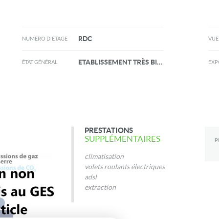
RDC
NUMÉRO D'ÉTAGE
VUE
ETABLISSEMENT TRÈS BIEN TENU, ACTIVIT
ÉTAT GÉNÉRAL
EXP
PRESTATIONS
SUPPLÉMENTAIRES
P
climatisation
volets roulants électriques
adsl
extraction