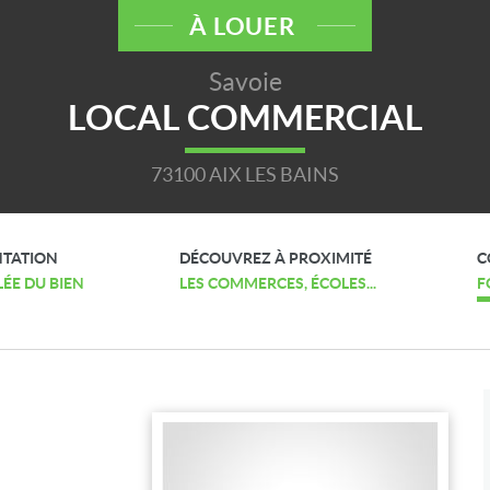
À LOUER
Savoie
LOCAL COMMERCIAL
73100 AIX LES BAINS
NTATION
DÉCOUVREZ À PROXIMITÉ
C
LÉE DU BIEN
LES COMMERCES, ÉCOLES...
F