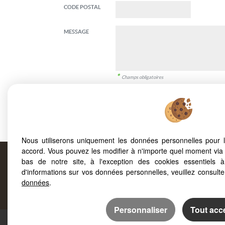
CODE POSTAL
MESSAGE
*
Champs obligatoires
Informé(e) de la possibilité de m'opposer à l'utilis
commerciale (
www.bloctel.gouv.fr
), j'autorise FO
J'ai lu et valide la
politique de protection des donnée
Nous utiliserons uniquement les données personnelles pour 
accord. Vous pouvez les modifier à n'importe quel moment via 
bas de notre site, à l'exception des cookies essentiels 
d'informations sur vos données personnelles, veuillez consult
Prop
données
.
Personnaliser
Tout acc