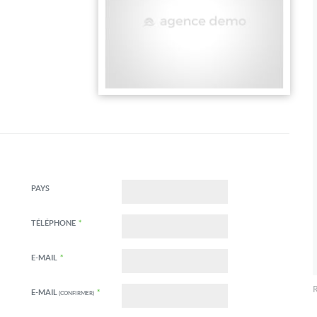
PAYS
TÉLÉPHONE
*
E-MAIL
*
R
E-MAIL
*
(CONFIRMER)