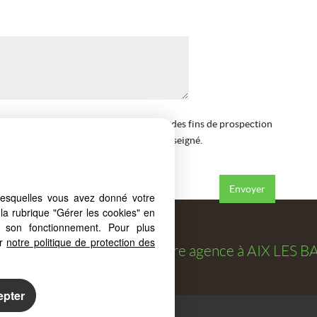
ation de mes coordonnées téléphoniques à des fins de prospection
RCAPRIMM à me contacter au numéro renseigné.
s
de la société.
*
lesquelles vous avez donné votre
la rubrique "Gérer les cookies" en
à son fonctionnement. Pour plus
er
notre politique de protection des
osé par
FORCAPRIMM
, votre agence à
AIX LES B
epter