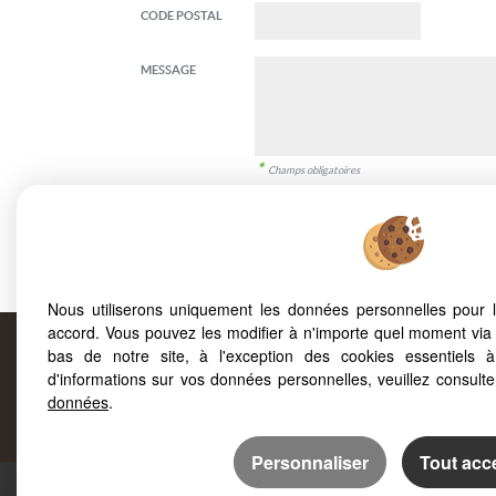
CODE POSTAL
MESSAGE
*
Champs obligatoires
Informé(e) de la possibilité de m'opposer à l'utilis
commerciale (
www.bloctel.gouv.fr
), j'autorise FO
J'ai lu et valide la
politique de protection des donnée
Nous utiliserons uniquement les données personnelles pour 
accord. Vous pouvez les modifier à n'importe quel moment via 
bas de notre site, à l'exception des cookies essentiels 
d'informations sur vos données personnelles, veuillez consult
Prop
données
.
Personnaliser
Tout acc