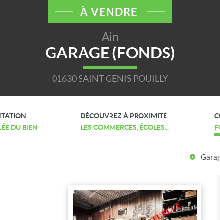
À VENDRE
Ain
GARAGE (FONDS)
01630 SAINT GENIS POUILLY
NTATION
DÉCOUVREZ À PROXIMITÉ
C
LÉE DU BIEN
LES COMMERCES, ÉCOLES...
F
Garag