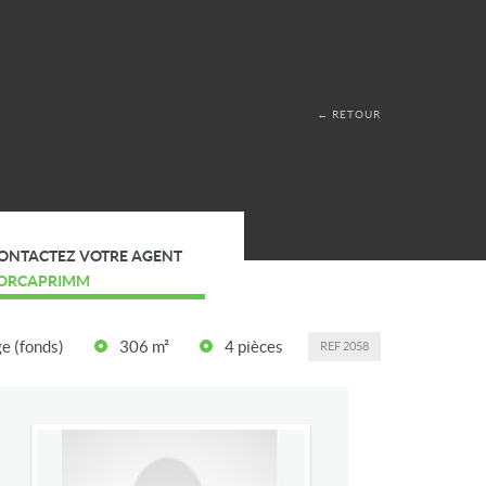
← RETOUR
ONTACTEZ VOTRE AGENT
ORCAPRIMM
e (fonds)
306 m²
4 pièces
REF
2058