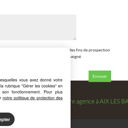
ation de mes coordonnées téléphoniques à des fins de prospection
RCAPRIMM à me contacter au numéro renseigné.
s
de la société.
*
lesquelles vous avez donné votre
la rubrique "Gérer les cookies" en
à son fonctionnement. Pour plus
er
notre politique de protection des
osé par
FORCAPRIMM
, votre agence à
AIX LES B
epter