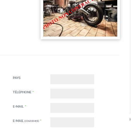
PAYS
TÉLÉPHONE
*
E-MAIL
*
R
E-MAIL
*
(CONFIRMER)