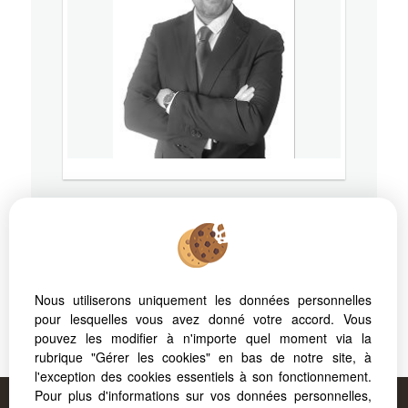
38000
GRENOBLE
Mobile
07 61 24 44 10
Nous utiliserons uniquement les données personnelles
pour lesquelles vous avez donné votre accord. Vous
pouvez les modifier à n'importe quel moment via la
RSAC: - Ville du greffe:
rubrique "Gérer les cookies" en bas de notre site, à
l'exception des cookies essentiels à son fonctionnement.
Proposé par
FORCAPRIMM
, votre agence à
Pour plus d'informations sur vos données personnelles,