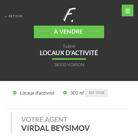
← RETOUR
À VENDRE
Isère
LOCAUX D'ACTIVITÉ
38500 VOIRON
Locaux d'activité
302 m²
REF
1943E
VOTRE AGENT
VIRDAL BEYSIMOV