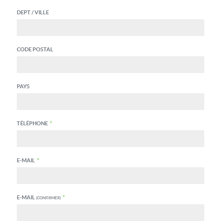
DEPT / VILLE
CODE POSTAL
PAYS
TÉLÉPHONE
*
E-MAIL
*
E-MAIL
*
(CONFIRMER)