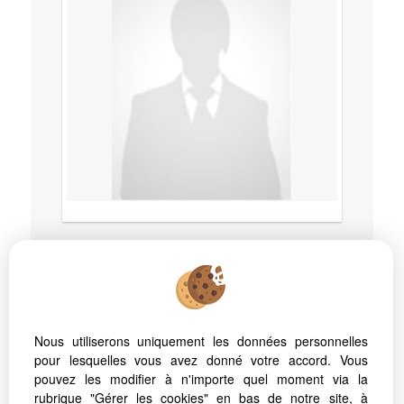
73100
AIX LES BAINS
Mobile
07 87 00 98 94
Nous utiliserons uniquement les données personnelles
pour lesquelles vous avez donné votre accord. Vous
pouvez les modifier à n'importe quel moment via la
RSAC: - Ville du greffe:
rubrique "Gérer les cookies" en bas de notre site, à