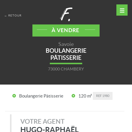
← RETOUR
À VENDRE
Savoie
BOULANGERIE
PÂTISSERIE
73000 CHAMBERY
Boulangerie Pâtisserie
120 m²
REF
1980
VOTRE AGENT
HUGO-RAPHAËL