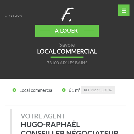
← RETOUR
À LOUER
Savoie
LOCAL COMMERCIAL
73100 AIX LES BAINS
Local commercial
61 m²
REF
2129C- LOT 16
VOTRE AGENT
HUGO-RAPHAËL
CONSEILLER NÉGOCIATEUR