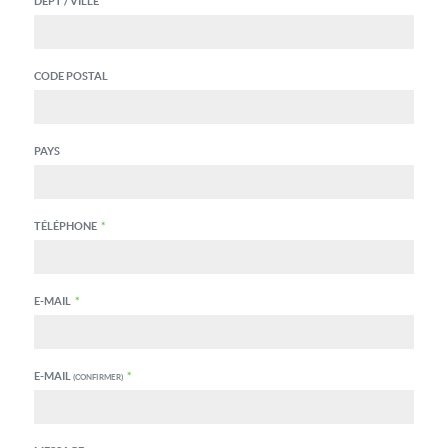
DEPT / VILLE
CODE POSTAL
PAYS
TÉLÉPHONE
*
E-MAIL
*
E-MAIL
*
(CONFIRMER)