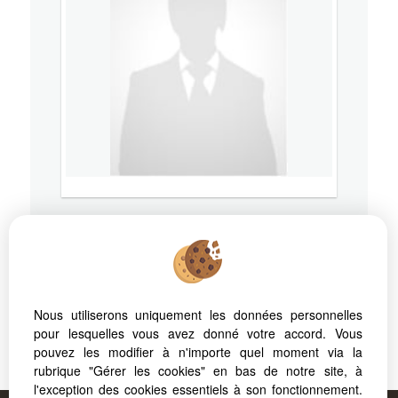
73100
AIX LES BAINS
Mobile
07 87 00 98 94
Nous utiliserons uniquement les données personnelles
pour lesquelles vous avez donné votre accord. Vous
pouvez les modifier à n'importe quel moment via la
RSAC: - Ville du greffe:
rubrique "Gérer les cookies" en bas de notre site, à
l'exception des cookies essentiels à son fonctionnement.