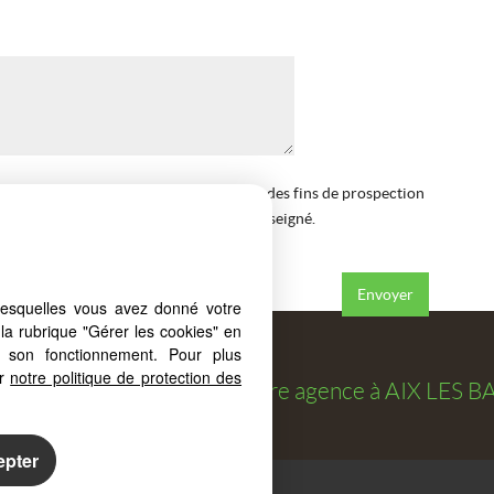
ation de mes coordonnées téléphoniques à des fins de prospection
RCAPRIMM à me contacter au numéro renseigné.
s
de la société.
*
lesquelles vous avez donné votre
la rubrique "Gérer les cookies" en
à son fonctionnement. Pour plus
er
notre politique de protection des
osé par
FORCAPRIMM
, votre agence à
AIX LES B
epter