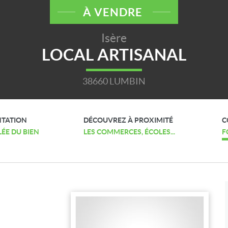
À VENDRE
Isère
LOCAL ARTISANAL
38660 LUMBIN
NTATION
DÉCOUVREZ À PROXIMITÉ
C
LÉE DU BIEN
LES COMMERCES, ÉCOLES...
F