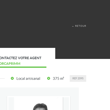
← RETOUR
ONTACTEZ VOTRE AGENT
ORCAPRIMM
Local artisanal
375 m²
REF
2095