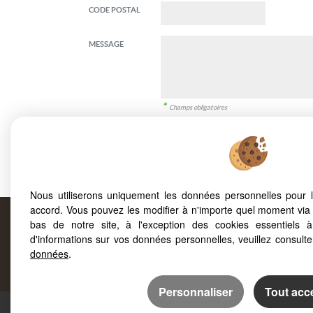
CODE POSTAL
MESSAGE
*
Champs obligatoires
Informé(e) de la possibilité de m'opposer à l'utilis
commerciale (
www.bloctel.gouv.fr
), j'autorise FO
J'ai lu et valide la
politique de protection des donnée
Nous utiliserons uniquement les données personnelles pour 
accord. Vous pouvez les modifier à n'importe quel moment via 
bas de notre site, à l'exception des cookies essentiels 
d'informations sur vos données personnelles, veuillez consult
Prop
données
.
Personnaliser
Tout acc