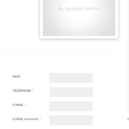
PAYS
TÉLÉPHONE
*
E-MAIL
*
E-MAIL
*
R
(CONFIRMER)