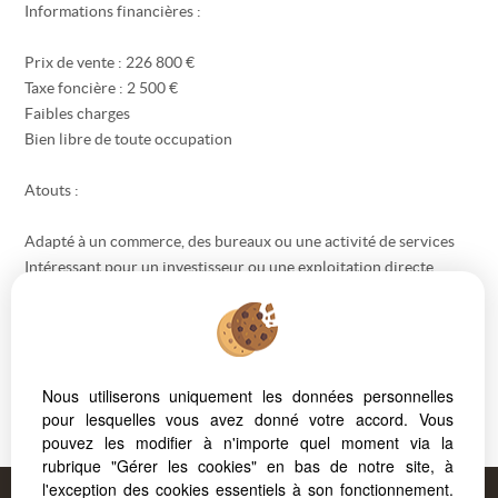
Informations financières :
Prix de vente : 226 800 €
Taxe foncière : 2 500 €
Faibles charges
Bien libre de toute occupation
Atouts :
Adapté à un commerce, des bureaux ou une activité de services
Intéressant pour un investisseur ou une exploitation directe
Situé dans un secteur dynamique de Chambéry
Honoraires : 8 % HT à la charge de l’acquéreur.
Prix hors honoraires d’agence : 210 000€.
Nous utiliserons uniquement les données personnelles
Les informations sur les risques auxquels ce bien est exposé sont
pour lesquelles vous avez donné votre accord. Vous
disponibles sur le site
Géorisques
pouvez les modifier à n'importe quel moment via la
rubrique "Gérer les cookies" en bas de notre site, à
l'exception des cookies essentiels à son fonctionnement.