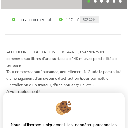
Local commercial
140 m²
REF
2064
AU COEUR DE LA STATION LE REVARD, à vendre murs
commerciaux libres d'une surface de 140 m² avec possibilité de
terrasse.
Tout commerce sauf nuisance, actuellement à l'étude la possibilité
d'aménagement d'un système d'extraction (pour permettre
l'installation d'un traiteur, d'une boulangerie, etc.)
A voir rapidement !
Consulter notre site www.forcaprimm.com
Nous contacter : Jean-Luc BOUVIER au 06 07 44 69 48
Honoraires : 9,34 % TTC inclus charge acquéreur (269 800 € hors
honoraires)
Nous utiliserons uniquement les données personnelles
Les informations sur les risques auxquels ce bien est exposé sont