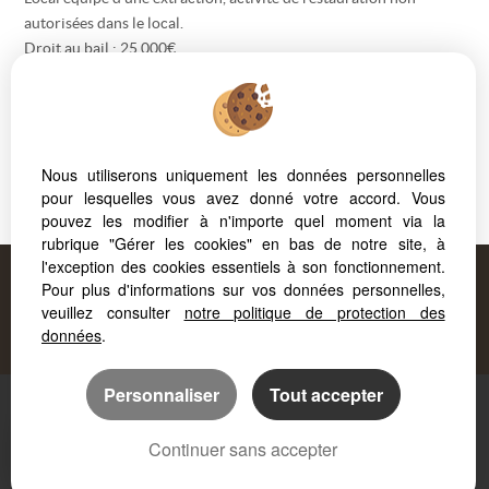
autorisées dans le local.
Droit au bail : 25 000€
Loyer : 1 800€ HT
Plus d'informations, consulter notre site www.forcaprimm.com
Nous contacter : J-L. BOUVIER au 06 07 44 69 48
Honoraires charge acquéreur : 9 540€ HT
Nous utiliserons uniquement les données personnelles
Les informations sur les risques auxquels ce bien est exposé sont
pour lesquelles vous avez donné votre accord. Vous
disponibles sur le site
Géorisques
pouvez les modifier à n'importe quel moment via la
rubrique "Gérer les cookies" en bas de notre site, à
l'exception des cookies essentiels à son fonctionnement.
Proposé par
Pour plus d'informations sur vos données personnelles,
FORCAPRIMM
, votre agence à
veuillez consulter
notre politique de protection des
AIX LES BAINS
!
données
.
Personnaliser
Tout accepter
Mentions légales
Accès Propriétaire
Continuer sans accepter
Logiciel immo
Création site internet
Référencement immobilier