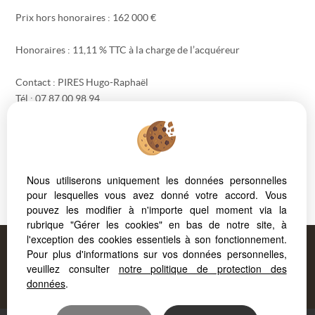
Prix hors honoraires : 162 000 €
Honoraires : 11,11 % TTC à la charge de l’acquéreur
Contact : PIRES Hugo-Raphaël
Tél : 07 87 00 98 94
Email : hugo.pires@forcaprimm.com
Cabinet FORCAPRIMM
6 rue Henri Murger – Aix-les-Bains
Nous utiliserons uniquement les données personnelles
Les informations sur les risques auxquels ce bien est exposé sont
pour lesquelles vous avez donné votre accord. Vous
disponibles sur le site
Géorisques
pouvez les modifier à n'importe quel moment via la
rubrique "Gérer les cookies" en bas de notre site, à
l'exception des cookies essentiels à son fonctionnement.
Proposé par
Pour plus d'informations sur vos données personnelles,
FORCAPRIMM
, votre agence à
veuillez consulter
notre politique de protection des
AIX LES BAINS
!
données
.